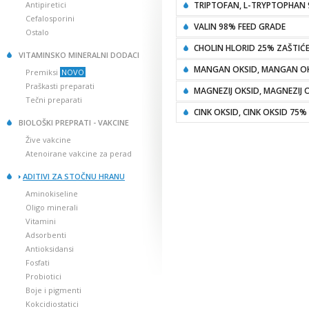
Antipiretici
TRIPTOFAN, L-TRYPTOPHAN 
Cefalosporini
VALIN 98% FEED GRADE
Ostalo
CHOLIN HLORID 25% ZAŠTIĆE
VITAMINSKO MINERALNI DODACI
MANGAN OKSID, MANGAN O
Premiksi
NOVO
Praškasti preparati
MAGNEZIJ OKSID, MAGNEZIJ 
Tečni preparati
CINK OKSID, CINK OKSID 75%
BIOLOŠKI PREPRATI - VAKCINE
Žive vakcine
Atenoirane vakcine za perad
ADITIVI ZA STOČNU HRANU
Aminokiseline
Oligo minerali
Vitamini
Adsorbenti
Antioksidansi
Fosfati
Probiotici
Boje i pigmenti
Kokcidiostatici