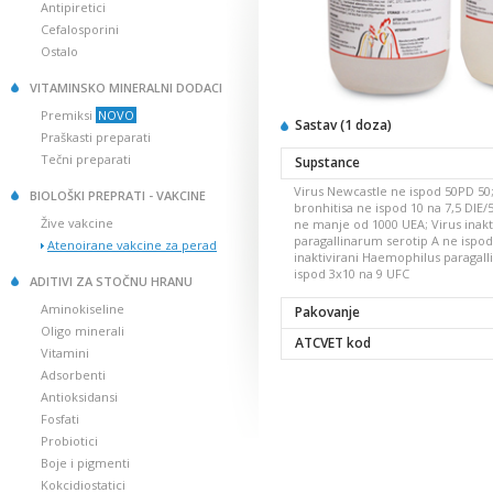
Antipiretici
Cefalosporini
Ostalo
VITAMINSKO MINERALNI DODACI
Premiksi
NOVO
Sastav (1 doza)
Praškasti preparati
Tečni preparati
Supstance
Virus Newcastle ne ispod 50PD 50;
BIOLOŠKI PREPRATI - VAKCINE
bronhitisa ne ispod 10 na 7,5 DIE/5
Žive vakcine
ne manje od 1000 UEA; Virus inak
paragallinarum serotip A ne ispod
Atenoirane vakcine za perad
inaktivirani Haemophilus paragal
ispod 3x10 na 9 UFC
ADITIVI ZA STOČNU HRANU
Aminokiseline
Pakovanje
Oligo minerali
ATCVET kod
Vitamini
Adsorbenti
Antioksidansi
Fosfati
Probiotici
Boje i pigmenti
Kokcidiostatici