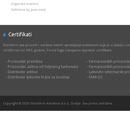
Organske kiseline
Zaštićena by pass mast
Certifikati
Sintofarm spa provodi i održava sistem upravljanja kvalitetom koja je u skladu s 
certificiran od 1995. godine. Pored toga izdvajamo slijedeće certifikate:
- Proizvođač premiksa
- Farmaceutskih proizvoda
- Proizvođač aditiva od željeznog karbonata
- Farmaceutskih proizvoda
- Distributer aditiva
- Ljekovito veterinarski pr
- Distributer ljekovite hrane za životinje
- FAMI-QS
Copyright © 2026 Sintofarm Adriatica d.o.o. Orašje. Sva prava zadržana.