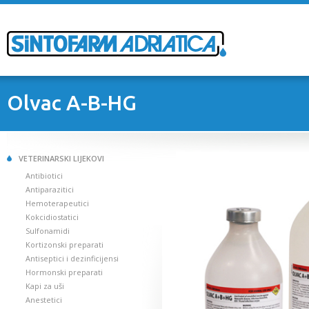
Olvac A-B-HG
VETERINARSKI LIJEKOVI
Antibiotici
Antiparazitici
Hemoterapeutici
Kokcidiostatici
Sulfonamidi
Kortizonski preparati
Antiseptici i dezinficijensi
Hormonski preparati
Kapi za uši
Anestetici