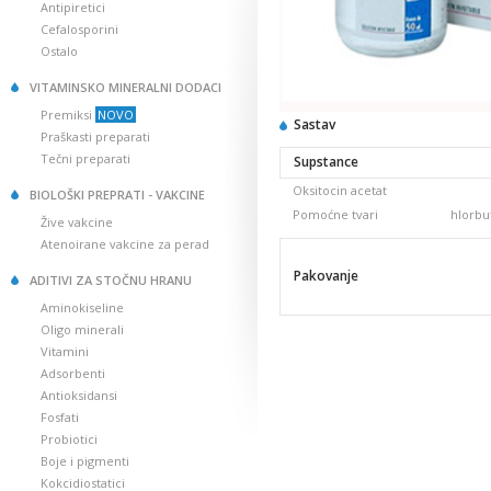
Antipiretici
Cefalosporini
Ostalo
VITAMINSKO MINERALNI DODACI
Premiksi
NOVO
Sastav
Praškasti preparati
Tečni preparati
Supstance
Oksitocin acetat
BIOLOŠKI PREPRATI - VAKCINE
Pomoćne tvari
hlorbu
Žive vakcine
Atenoirane vakcine za perad
Pakovanje
ADITIVI ZA STOČNU HRANU
Aminokiseline
Oligo minerali
Vitamini
Adsorbenti
Antioksidansi
Fosfati
Probiotici
Boje i pigmenti
Kokcidiostatici