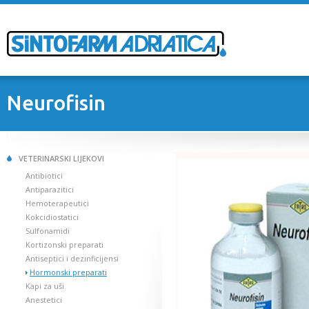
Neurofisin
VETERINARSKI LIJEKOVI
Antibiotici
Antiparazitici
Hemoterapeutici
Kokcidiostatici
Sulfonamidi
Kortizonski preparati
Antiseptici i dezinficijensi
Hormonski preparati
Kapi za uši
Anestetici