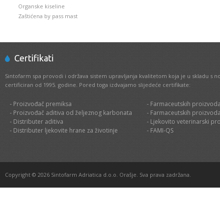
Organske kiseline
Zaštićena by pass mast
Certifikati
Sintofarm spa provodi i održava sistem upravljanja kvalitetom koja je u skladu s 
certificiran od 1995. godine. Pored toga izdvajamo slijedeće certifikate:
- Proizvođač premiksa
- Farmaceutskih proizvoda
- Proizvođač aditiva od željeznog karbonata
- Farmaceutskih proizvoda
- Distributer aditiva
- Ljekovito veterinarski pr
- Distributer ljekovite hrane za životinje
- FAMI-QS
Copyright © 2026 Sintofarm Adriatica d.o.o. Orašje. Sva prava zadržana.