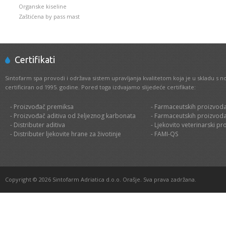
Organske kiseline
Zaštićena by pass mast
Certifikati
Sintofarm spa provodi i održava sistem upravljanja kvalitetom koja je u skladu s 
certificiran od 1995. godine. Pored toga izdvajamo slijedeće certifikate:
- Proizvođač premiksa
- Farmaceutskih proizvoda
- Proizvođač aditiva od željeznog karbonata
- Farmaceutskih proizvoda
- Distributer aditiva
- Ljekovito veterinarski pr
- Distributer ljekovite hrane za životinje
- FAMI-QS
Copyright © 2026 Sintofarm Adriatica d.o.o. Orašje. Sva prava zadržana.