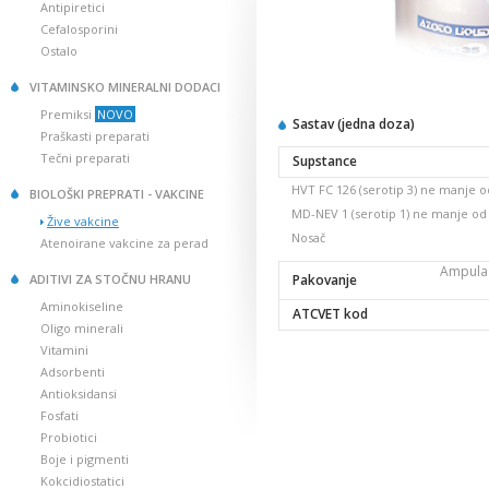
Antipiretici
Cefalosporini
Ostalo
VITAMINSKO MINERALNI DODACI
Premiksi
NOVO
Sastav (jedna doza)
Praškasti preparati
Tečni preparati
Supstance
HVT FC 126 (serotip 3) ne manje o
BIOLOŠKI PREPRATI - VAKCINE
MD-NEV 1 (serotip 1) ne manje od
Žive vakcine
Nosač
Atenoirane vakcine za perad
Ampula 
ADITIVI ZA STOČNU HRANU
Pakovanje
Aminokiseline
ATCVET kod
Oligo minerali
Vitamini
Adsorbenti
Antioksidansi
Fosfati
Probiotici
Boje i pigmenti
Kokcidiostatici