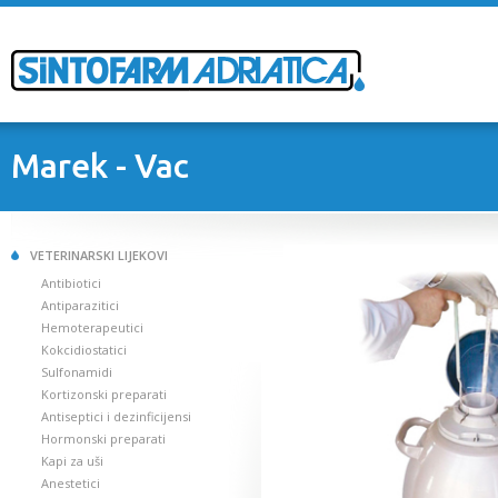
Marek - Vac
VETERINARSKI LIJEKOVI
Antibiotici
Antiparazitici
Hemoterapeutici
Kokcidiostatici
Sulfonamidi
Kortizonski preparati
Antiseptici i dezinficijensi
Hormonski preparati
Kapi za uši
Anestetici