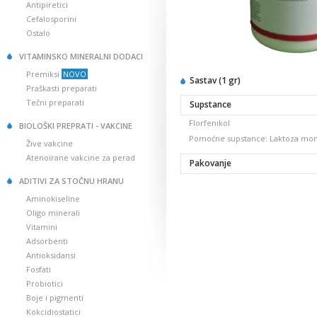
Antipiretici
Cefalosporini
Ostalo
VITAMINSKO MINERALNI DODACI
Premiksi
NOVO
Sastav (1 gr)
Praškasti preparati
Tečni preparati
Supstance
Florfenikol
BIOLOŠKI PREPRATI - VAKCINE
Pomoćne supstance: Laktoza mon
Žive vakcine
Atenoirane vakcine za perad
Pakovanje
ADITIVI ZA STOČNU HRANU
Aminokiseline
Oligo minerali
Vitamini
Adsorbenti
Antioksidansi
Fosfati
Probiotici
Boje i pigmenti
Kokcidiostatici