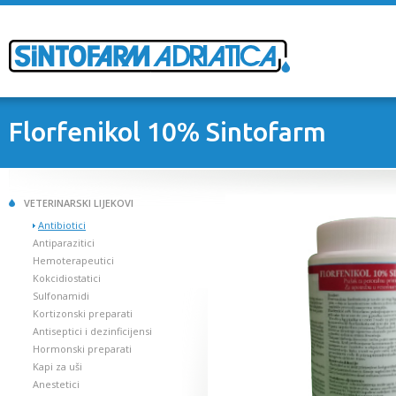
Florfenikol 10% Sintofarm
VETERINARSKI LIJEKOVI
Antibiotici
Antiparazitici
Hemoterapeutici
Kokcidiostatici
Sulfonamidi
Kortizonski preparati
Antiseptici i dezinficijensi
Hormonski preparati
Kapi za uši
Anestetici