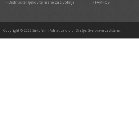
- Distributer ljekovite hrane za životinje
- FAMI-QS
Copyright © 2026 Sintofarm Adriatica d.o.o. Orašje. Sva prava zadržana.