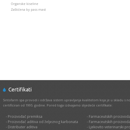
Organske kiseline
Zaštićena by pass mast
Certifikati
Sintofarm spa provodi i održava sistem upravljanja kvalitetom koja je u skladu s 
certificiran od 1995. godine. Pored toga izdvajamo slijedeće certifikate:
- Proizvođač premiksa
- Farmaceutskih proizvoda
- Proizvođač aditiva od željeznog karbonata
- Farmaceutskih proizvoda
- Distributer aditiva
- Ljekovito veterinarski pr