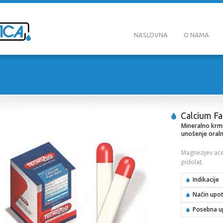
NASLOVNA
O NAMA
Calcium Fa
Mineralno krmi
unošenje oral
Magnezijev acet
pidolat.
Indikacije
Način upot
Posebna u