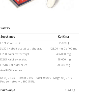
Sastav
Supstance
Količina
E671 Vitamin D3
15.000 IJ
3b301 Kobalt acetat tetrahydrat
423,00 mg Co 100 mg
E 238 Kalcijev formijat
436.000 mg
E 263 Kalcijev acetat
198.000 mg
E551b Colloidal silica
70.000 mg
Analitički sastav:
Kalcij 21.0% - Fosfor 0.0% - Natrij 0.05% - Magnezij 2.4% -
Pepeo netopiv u HCl 5.8%.
Pakovanje
1.44 Kg