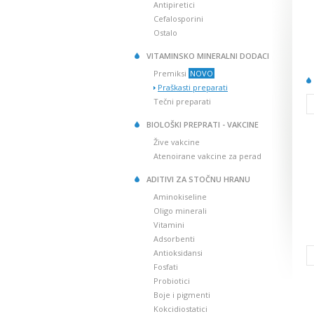
Antipiretici
Cefalosporini
Ostalo
VITAMINSKO MINERALNI DODACI
Premiksi
NOVO
Praškasti preparati
Tečni preparati
BIOLOŠKI PREPRATI - VAKCINE
Žive vakcine
Atenoirane vakcine za perad
ADITIVI ZA STOČNU HRANU
Aminokiseline
Oligo minerali
Vitamini
Adsorbenti
Antioksidansi
Fosfati
Probiotici
Boje i pigmenti
Kokcidiostatici