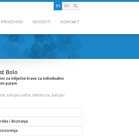
BS
EN
PROIZVODI
NOVOSTI
KONTAKT
st Bolo
vo za mliječne krave za individualno
nim putem
at, kalcijev sulfat, dekstroza, kalcijev
rebe i doziranja
pozorenja